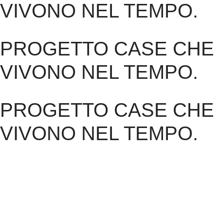
VIVONO NEL TEMPO.
PROGETTO CASE CHE
VIVONO NEL TEMPO.
PROGETTO CASE CHE
VIVONO NEL TEMPO.